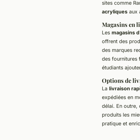
sites comme Rart
acryliques
aux a
Magasins en l
Les
magasins d'
offrent des pro
des marques re
des fournitures 
étudiants ajoute
Options de liv
La
livraison rap
expédiées en mo
délai. En outre,
produits les mie
pratique et enri