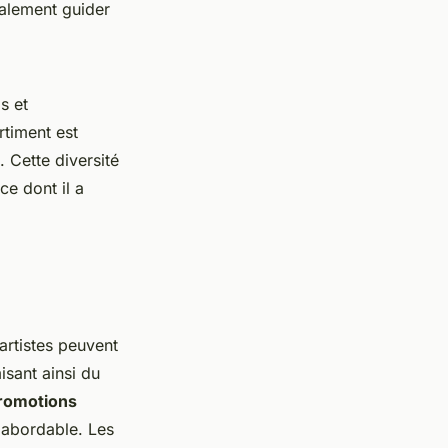
galement guider
s et
rtiment est
. Cette diversité
ce dont il a
artistes peuvent
isant ainsi du
romotions
s abordable. Les