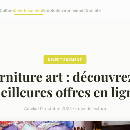
Culture
Divertissement
Emploi
Environnement
Société
DIVERTISSEMENT
rniture art : découvrez
eilleures offres en lig
Amélie
•
12 octobre 2024
•
5 min de lecture