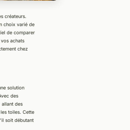
es créateurs.
n choix varié de
tiel de comparer
r vos achats
rectement chez
une solution
 Avec des
 allant des
les toiles. Cette
il soit débutant