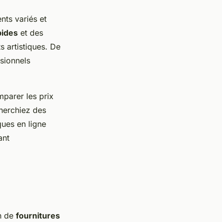
nts variés et
pides
et des
s artistiques. De
ssionnels
omparer les prix
cherchiez des
ques en ligne
ant
on de
fournitures