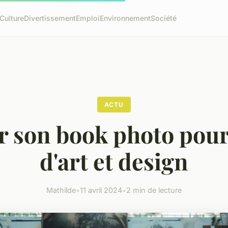
Culture
Divertissement
Emploi
Environnement
Société
ACTU
r son book photo pour
d'art et design
Mathilde
•
11 avril 2024
•
2 min de lecture