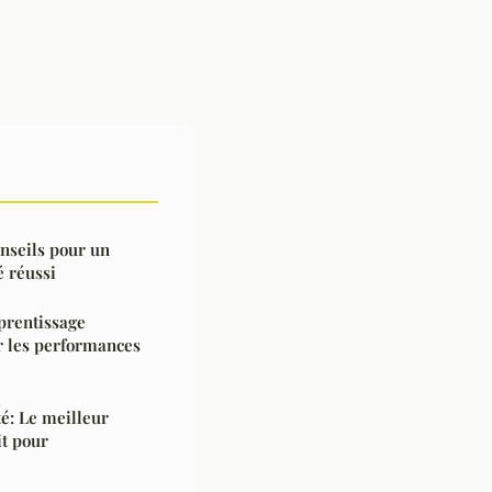
nseils pour un
é réussi
prentissage
 les performances
é: Le meilleur
it pour