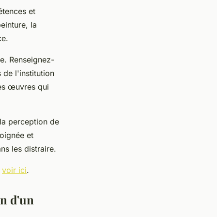
étences et
einture, la
ce.
ie. Renseignez-
de l'institution
des œuvres qui
la perception de
oignée et
ns les distraire.
,
voir ici
.
on d'un