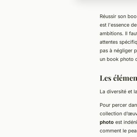
Réussir son book
est l'essence de
ambitions. Il fa
attentes spécif
pas à négliger 
un book photo qu
Les élément
La diversité et l
Pour percer dans
collection d’œuv
photo
est indéni
comment le peau